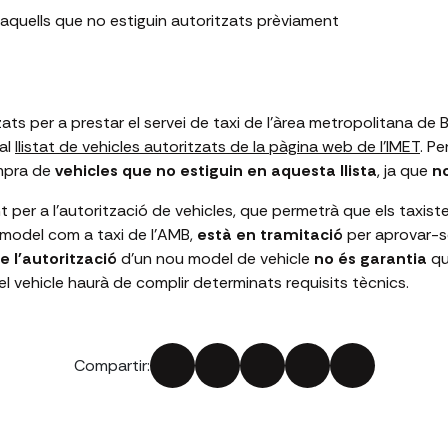
 aquells que no estiguin autoritzats prèviament
zats per a prestar el servei de taxi de l'àrea metropolitana de
al
llistat de vehicles autoritzats de la pàgina web de l'IMET
. Pe
mpra de
vehicles que no estiguin en aquesta llista
, ja que
no
per a l'autorització de vehicles, que permetrà que els taxiste
 model com a taxi de l'AMB,
està en tramitació
per aprovar-
de l'autorització
d'un nou model de vehicle
no és garantia
qu
l vehicle haurà de complir determinats requisits tècnics.
Compartir: