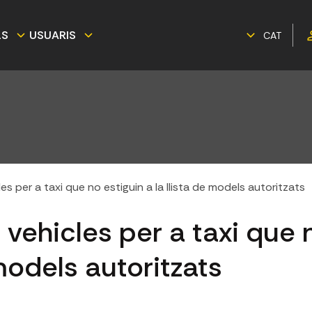
LS
USUARIS
CAT
s per a taxi que no estiguin a la llista de models autoritzats
vehicles per a taxi que n
 models autoritzats