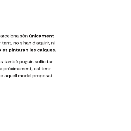
 Barcelona són
únicament
r tant,
no s'han d'aquirir, ni
 es pintaran les calques.
s també puguin sol·licitar
se pròximament
,
cal tenir
e aquell model proposat