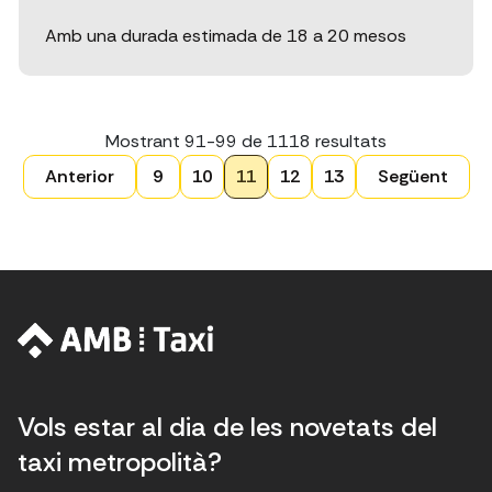
Amb una durada estimada de 18 a 20 mesos
Mostrant
91-99
de
1118
resultats
P
Anterior
9
10
11
12
13
Següent
P
P
P
P
P
a
à
à
à
à
à
g
g
g
g
g
g
i
i
i
i
i
i
n
n
n
n
n
n
a
a
a
a
a
a
c
i
ó
Vols estar al dia de les novetats del
taxi metropolità?