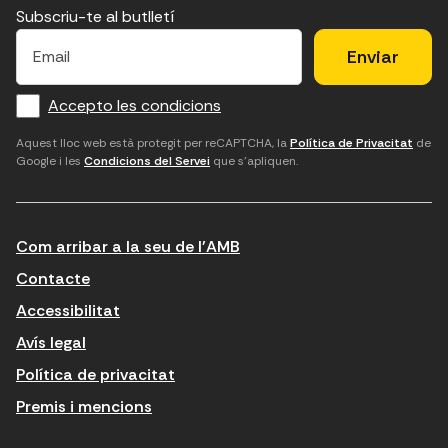
Subscriu-te al butlletí
E
E
H
×
E
l
l
e
m
f
c
u
a
Accepto les condicions
o
a
d
i
l
r
m
'
Aquest lloc web està protegit per reCAPTCHA, la
Política de Privacitat
de
Google i les
Condicions del Servei
que s'apliquen.
m
p
a
a
c
c
t
o
c
Com arribar a la seu de l'AMB
i
r
e
n
r
p
Contacte
t
e
t
Accessibilitat
r
u
a
Avís legal
o
e
r
Política de privacitat
d
l
l
Premis i mencions
u
e
e
ï
c
s