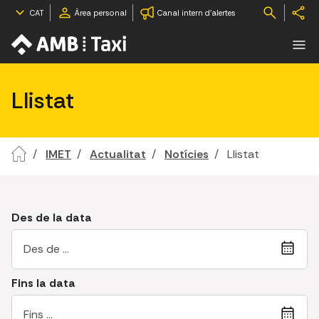
CAT
Àrea personal
Canal intern d'alertes
Llistat
IMET
Actualitat
Notícies
Llistat
Des de la data
Choos
Fins la data
Choos