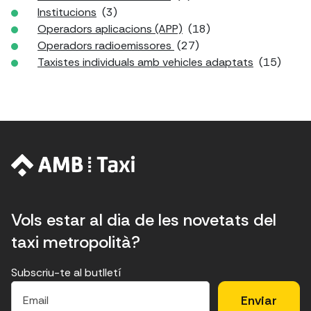
Institucions
(3)
Operadors aplicacions (APP)
(18)
Operadors radioemissores
(27)
Taxistes individuals amb vehicles adaptats
(15)
Vols estar al dia de les novetats del
taxi metropolità?
Subscriu-te al butlletí
E
E
H
×
E
l
l
e
m