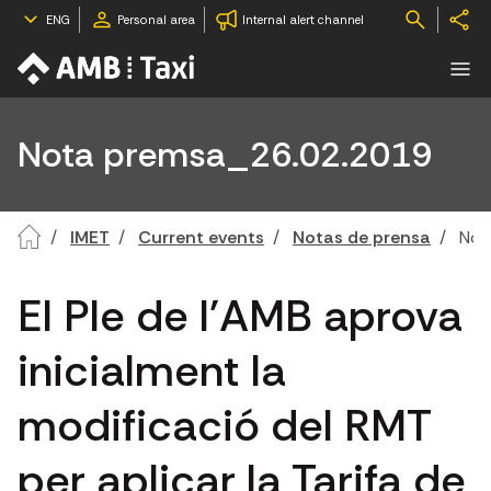
ENG
Personal area
Internal alert channel
Nota premsa_26.02.2019
IMET
Current events
Notas de prensa
Not
El Ple de l'AMB aprova
inicialment la
modificació del RMT
per aplicar la Tarifa de