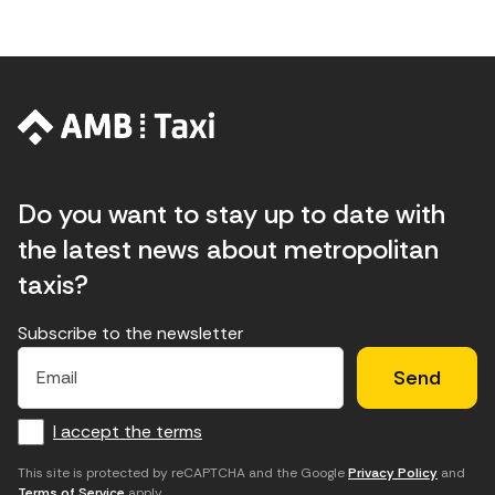
Do you want to stay up to date with
the latest news about metropolitan
taxis?
Subscribe to the newsletter
E
E
H
×
E
l
l
e
m
f
c
u
a
I accept the terms
o
a
d
i
l
r
m
'
This site is protected by reCAPTCHA and the Google
Privacy Policy
and
Terms of Service
apply.