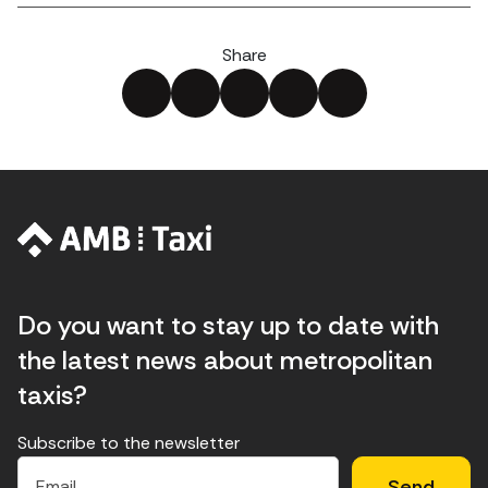
Share
Do you want to stay up to date with
the latest news about metropolitan
taxis?
Subscribe to the newsletter
E
E
H
×
E
l
l
e