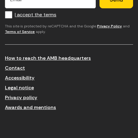
m
f
c
u
a
I accept the terms
o
a
d
i
l
r
m
'
This site is protected by reCAPTCHA and the Google
Privacy Policy
and
Terms of Service
apply.
m
p
a
a
c
c
t
o
c
How to reach the AMB headquarters
i
r
e
n
r
p
Contact
t
e
t
Accessibility
r
u
a
Legal notice
o
e
r
Privacy policy
d
l
l
Awards and mentions
u
e
e
ï
c
s
t
t
c
n
r
o