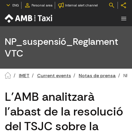
ENG
Personal area
Internal alert channel
NP_suspensió_Reglament
VTC
IMET
Current events
Notas de prensa
NP_
L'AMB analitzarà
l'abast de la resolució
del TSJC sobre la