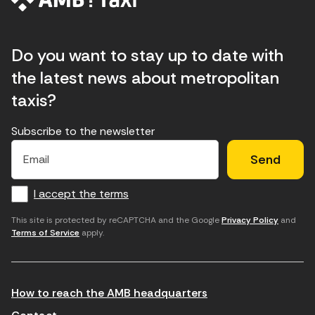
Do you want to stay up to date with
the latest news about metropolitan
taxis?
Subscribe to the newsletter
E
E
H
×
E
l
l
e
m
f
c
u
a
I accept the terms
o
a
d
i
l
r
m
'
This site is protected by reCAPTCHA and the Google
Privacy Policy
and
Terms of Service
apply.
m
p
a
a
c
c
t
o
c
How to reach the AMB headquarters
i
r
e
n
r
p