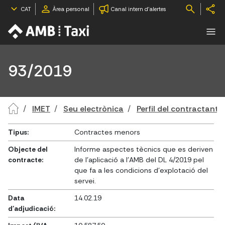
CAT
Àrea personal
Canal intern d'alertes
93/2019
IMET
Seu electrònica
Perfil del contractant
Tipus:
Contractes menors
Objecte del
Informe aspectes tècnics que es deriven
contracte:
de l'aplicació a l'AMB del DL 4/2019 pel
que fa a les condicions d'explotació del
servei.
Data
14.02.19
d'adjudicació: