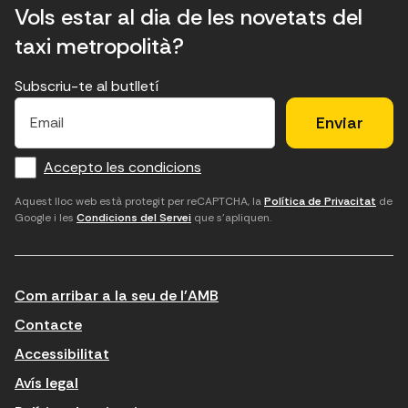
Vols estar al dia de les novetats del
taxi metropolità?
Subscriu-te al butlletí
E
E
H
×
E
l
l
e
m
f
c
u
a
Accepto les condicions
o
a
d
i
l
r
m
'
Aquest lloc web està protegit per reCAPTCHA, la
Política de Privacitat
de
Google i les
Condicions del Servei
que s'apliquen.
m
p
a
a
c
c
t
o
c
Com arribar a la seu de l'AMB
i
r
e
n
r
p
Contacte
t
e
t
Accessibilitat
r
u
a
Avís legal
o
e
r