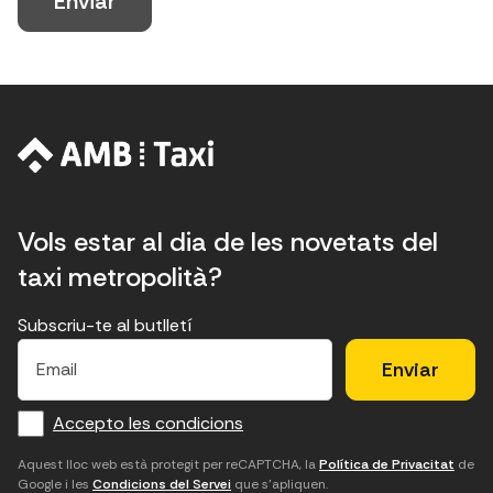
Vols estar al dia de les novetats del
taxi metropolità?
Subscriu-te al butlletí
E
E
H
×
E
l
l
e
m
f
c
u
a
Accepto les condicions
o
a
d
i
l
r
m
'
Aquest lloc web està protegit per reCAPTCHA, la
Política de Privacitat
de
Google i les
Condicions del Servei
que s'apliquen.
m
p
a