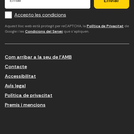
m
f
c
u
a
Accepto les condicions
o
a
d
i
l
r
m
'
Aquest lloc web està protegit per reCAPTCHA, la
Política de Privacitat
de
Google i les
Condicions del Servei
que s'apliquen.
m
p
a
a
c
c
t
o
c
Com arribar a la seu de l'AMB
i
r
e
n
r
p
Contacte
t
e
t
Accessibilitat
r
u
a
Avís legal
o
e
r
Política de privacitat
d
l
l
Premis i mencions
u
e
e
ï
c
s
t
t
c
n
r
o