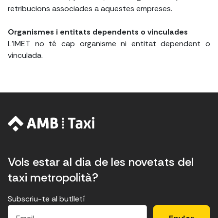
retribucions associades a aquestes empreses.
Organismes i entitats dependents o vinculades
L'IMET no té cap organisme ni entitat dependent o
vinculada.
Vols estar al dia de les novetats del
taxi metropolità?
Subscriu-te al butlletí
E
E
H
×
E
l
l
e