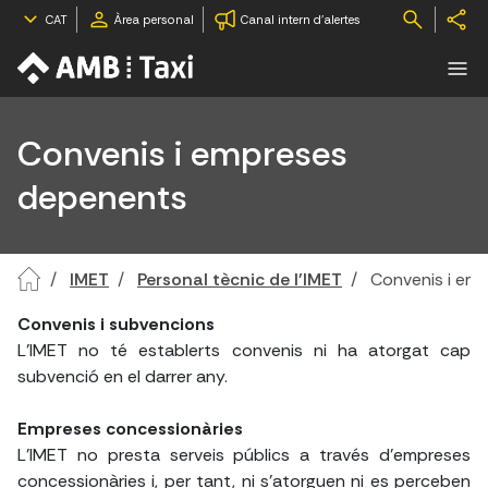
CAT
Àrea personal
Canal intern d'alertes
Convenis i empreses
depenents
IMET
Personal tècnic de l'IMET
Convenis i em
Convenis i subvencions
L'IMET no té establerts convenis ni ha atorgat cap
subvenció en el darrer any.
Empreses concessionàries
L'IMET no presta serveis públics a través d'empreses
concessionàries i, per tant, ni s'atorguen ni es perceben