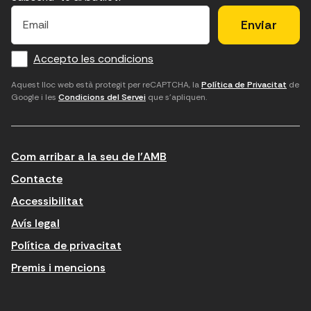
E
E
H
×
E
l
l
e
m
f
c
u
a
Accepto les condicions
o
a
d
i
l
r
m
'
Aquest lloc web està protegit per reCAPTCHA, la
Política de Privacitat
de
Google i les
Condicions del Servei
que s'apliquen.
m
p
a
a
c
c
t
o
c
Com arribar a la seu de l'AMB
i
r
e
n
r
p
Contacte
t
e
t
Accessibilitat
r
u
a
Avís legal
o
e
r
Política de privacitat
d
l
l
Premis i mencions
u
e
e
ï
c
s