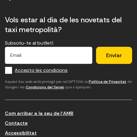
Vols estar al dia de les novetats del
taxi metropolità?
Subscriu-te al butlletí
E
E
H
×
E
l
l
e
m
f
c
u
a
Accepto les condicions
o
a
d
i
l
r
m
'
Aquest lloc web està protegit per reCAPTCHA, la
Política de Privacitat
de
Google i les
Condicions del Servei
que s'apliquen.
m
p
a
a
c
c
t
o
c
Com arribar a la seu de l'AMB
i
r
e
n
r
p
Contacte
t
e
t
Accessibilitat