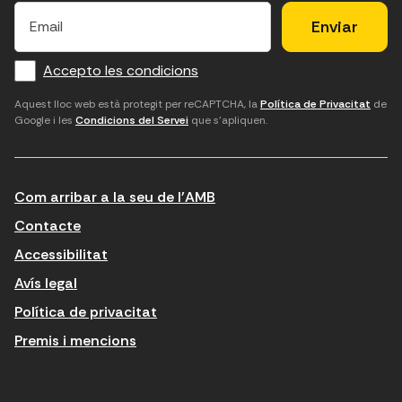
×
E
l
l
e
m
f
c
u
a
Accepto les condicions
o
a
d
i
l
r
m
'
Aquest lloc web està protegit per reCAPTCHA, la
Política de Privacitat
de
Google i les
Condicions del Servei
que s'apliquen.
m
p
a
a
c
c
t
o
c
Com arribar a la seu de l'AMB
i
r
e
n
r
p
Contacte
t
e
t
Accessibilitat
r
u
a
Avís legal
o
e
r
Política de privacitat
d
l
l
Premis i mencions
u
e
e
ï
c
s
t
t
c