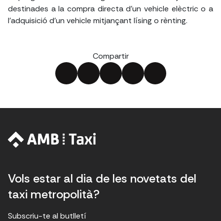
destinades a la compra directa d'un vehicle elèctric o a
l'adquisició d'un vehicle mitjançant lísing o rènting.
Compartir
Vols estar al dia de les novetats del
taxi metropolità?
Subscriu-te al butlletí
E
E
H