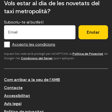
Vols estar al dia de les novetats del
taxi metropolità?
Subscriu-te al butlletí
E
E
H
×
E
l
l
e
m
f
c
u
a
Accepto les condicions
o
a
d
i
l
r
m
'
Aquest lloc web està protegit per reCAPTCHA, la
Política de Privacitat
de
Google i les
Condicions del Servei
que s'apliquen.
m
p
a
a
c
c
t
o
c
Com arribar a la seu de l'AMB
i
r
e
n
r
p
Contacte
t
e
t
Accessibilitat
r
u
a
Avís legal
o
e
r
Política de privacitat