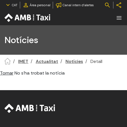
CAT
Àrea personal
Canal intern d'alertes
Notícies
IMET
Actualitat
Notícies
Detall
Tornar
No s'ha trobat la notícia