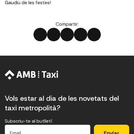
Gaudiu de les festes!
Compartir:
Vols estar al dia de les novetats del
taxi metropolità?
Subscriu-te al butlletí
E
E
H
×
E
l
l
e