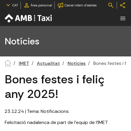
CAT
Àrea personal
Canal intern d'alertes
Notícies
IMET
Actualitat
Notícies
Bones festes i fe
Bones festes i feliç
any 2025!
23.12.24
| Tema:
Notificacions
Felicitació nadalenca de part de l'equip de l'IMET