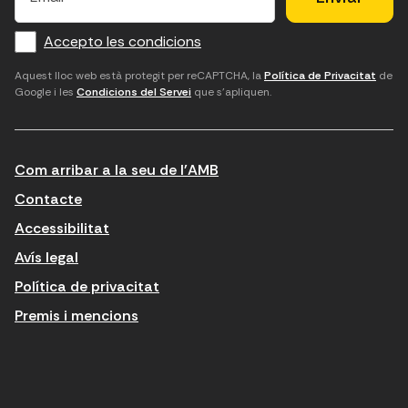
m
f
c
u
a
Accepto les condicions
o
a
d
i
l
r
m
'
Aquest lloc web està protegit per reCAPTCHA, la
Política de Privacitat
de
Google i les
Condicions del Servei
que s'apliquen.
m
p
a
a
c
c
t
o
c
Com arribar a la seu de l'AMB
i
r
e
n
r
p
Contacte
t
e
t
Accessibilitat
r
u
a
Avís legal
o
e
r
Política de privacitat
d
l
l
Premis i mencions
u
e
e
ï
c
s
t
t
c
n
r
o