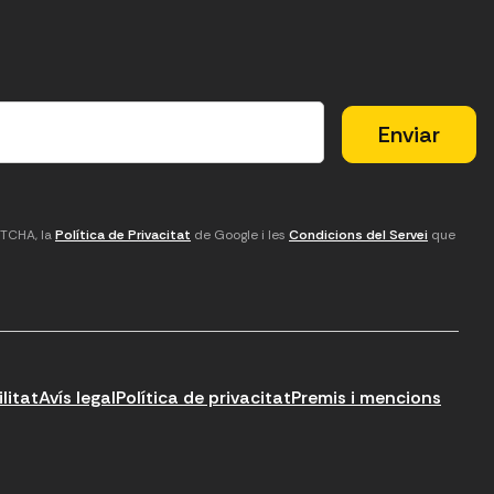
PTCHA, la
Política de Privacitat
de Google i les
Condicions del Servei
que
litat
Avís legal
Política de privacitat
Premis i mencions