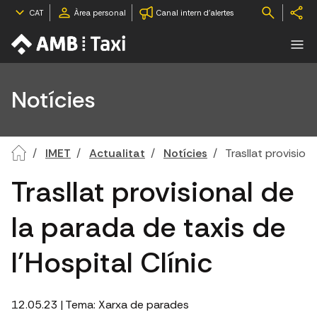
CAT
Àrea personal
Canal intern d'alertes
Notícies
IMET
Actualitat
Notícies
Trasllat provisiona
Trasllat provisional de
la parada de taxis de
l'Hospital Clínic
12.05.23
| Tema:
Xarxa de parades