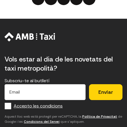
Vols estar al dia de les novetats del
taxi metropolità?
Subscriu-te al butlletí
E
E
H
×
E
l
l
e
m
f
c
u
a
Accepto les condicions
o
a
d
i
l
r
m
'
Aquest lloc web està protegit per reCAPTCHA, la
Política de Privacitat
de
Google i les
Condicions del Servei
que s'apliquen.
m
p
a