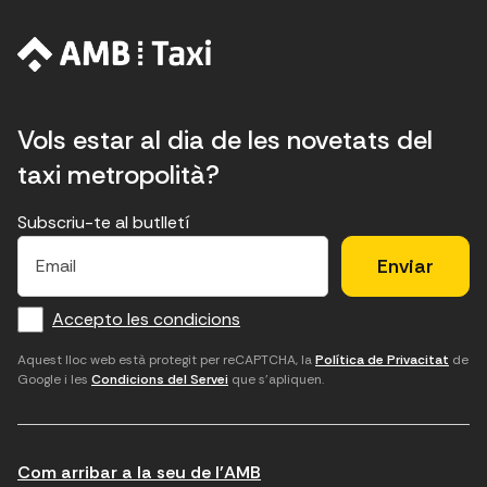
Vols estar al dia de les novetats del
taxi metropolità?
Subscriu-te al butlletí
E
E
H
×
E
l
l
e
m
f
c
u
a
Accepto les condicions
o
a
d
i
l
r
m
'
Aquest lloc web està protegit per reCAPTCHA, la
Política de Privacitat
de
Google i les
Condicions del Servei
que s'apliquen.
m
p
a
a
c
c
t
o
c
Com arribar a la seu de l'AMB
i
r
e