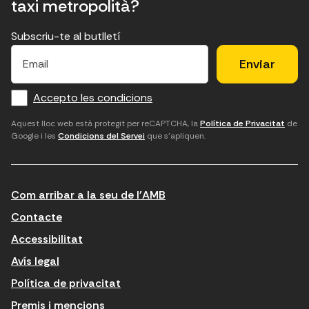
taxi metropolità?
Subscriu-te al butlletí
E
E
H
×
E
l
l
e
m
f
c
u
a
Accepto les condicions
o
a
d
i
l
r
m
'
Aquest lloc web està protegit per reCAPTCHA, la
Política de Privacitat
de
Google i les
Condicions del Servei
que s'apliquen.
m
p
a
a
c
c
t
o
c
Com arribar a la seu de l'AMB
i
r
e
n
r
p
Contacte
t
e
t
Accessibilitat
r
u
a
Avís legal
o
e
r
Política de privacitat
d
l
l
Premis i mencions