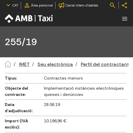
CAT
Àrea personal
Canal intern d'alertes
255/19
IMET
Seu electrònica
Perfil del contractant
Tipus:
Contractes menors
Objecte del
Implementació instàncies electròniques
contracte:
queixes i denúncies.
Data
28.06.19
d'adjudicació:
Import (IVA
10.196,96 €
exclòs):