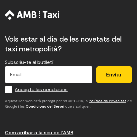
n
d
a
Vols estar al dia de les novetats del
d
taxi metropolità?
e
Subscriu-te al butlletí
l
E
E
H
×
E
l
l
e
l
m
f
c
u
a
i
Accepto les condicions
o
a
d
i
l
c
r
m
'
Aquest lloc web està protegit per reCAPTCHA, la
Política de Privacitat
de
Google i les
Condicions del Servei
que s'apliquen.
m
p
a
è
a
c
c
n
t
o
c
Com arribar a la seu de l'AMB
i
r
e