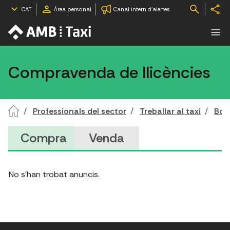
CAT
Àrea personal
Canal intern d'alertes
Compravenda de llicències
Professionals del sector
Treballar al taxi
Bors
Compra
Venda
No s'han trobat anuncis.
V
e