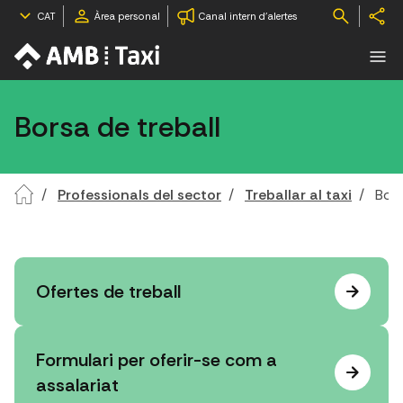
CAT
Àrea personal
Canal intern d'alertes
Borsa de treball
Professionals del sector
Treballar al taxi
Bors
Ofertes de treball
Formulari per oferir-se com a
assalariat