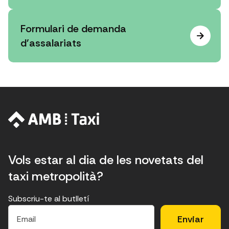
Formulari de demanda
d'assalariats
Vols estar al dia de les novetats del
taxi metropolità?
Subscriu-te al butlletí
E
E
H
×
E
l
l
e
m