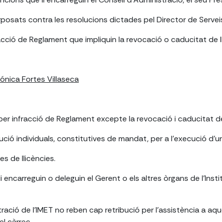
rposats contra les resolucions dictades pel Director de Servei
cció de Reglament que impliquin la revocació o caducitat de l
ónica Fortes Villaseca
er infracció de Reglament excepte la revocació i caducitat de 
ció individuals, constitutives de mandat, per a l'execució d'un
es de llicències.
i encarreguin o deleguin el Gerent o els altres òrgans de l'Insti
ració de l'IMET no reben cap retribució per l'assistència a aq
el càrrec.