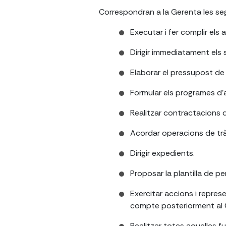
Correspondran a la Gerenta les se
Executar i fer complir els 
Dirigir immediatament els s
Elaborar el pressupost de l
Formular els programes d'a
Realitzar contractacions d
Acordar operacions de trà
Dirigir expedients.
Proposar la plantilla de pe
Exercitar accions i repres
compte posteriorment al Co
Realitzar totes aquelles fu