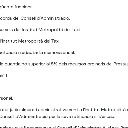
güents funcions:
acords del Consell d'Administració.
erveis de l'Institut Metropolità del Taxi.
'Institut Metropolità del Taxi.
ctuació i redactar la memòria anual.
e quantia no superior al 5% dels recursos ordinaris del Pressu
mit.
rsonal.
entar judicialment i administrativament a l'Institut Metropolità
nsell d'Administració per la seva ratificació si s'escau.
ncions que li encarreguin el Consell d'Administració, el seu Pr