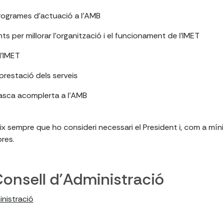
rogrames d'actuació a l'AMB
s per millorar l'organització i el funcionament de l'IMET
l'IMET
 prestació dels serveis
asca acomplerta a l'AMB
eix sempre que ho consideri necessari el President i, com a mí
bres.
onsell d'Administració
nistració