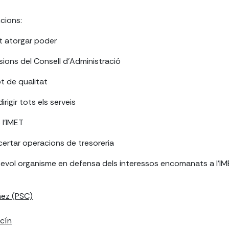
cions:
nt atorgar poder
ssions del Consell d'Administració
t de qualitat
dirigir tots els serveis
 l'IMET
ertar operacions de tresoreria
evol organisme en defensa dels interessos encomanats a l'I
ñez (PSC)
acín