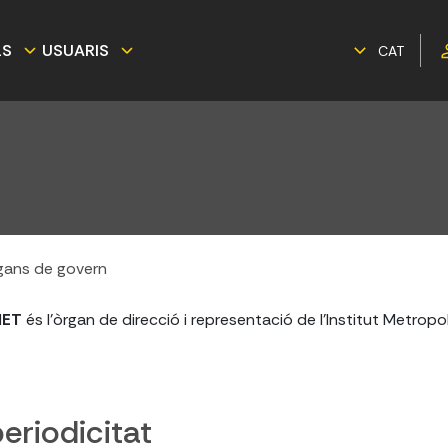
LS
USUARIS
CAT
gans de govern
MET
és l'òrgan de direcció i representació de l'Institut Metropoli
eriodicitat