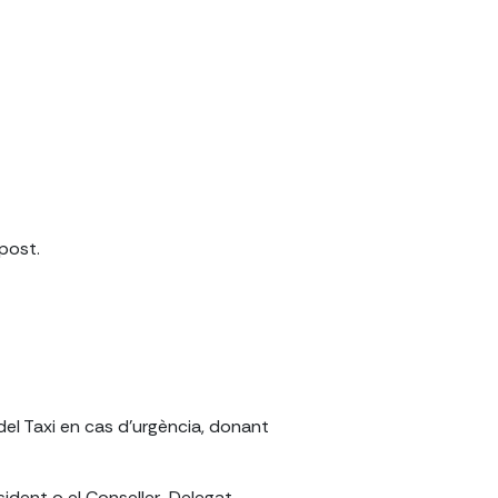
post.
 del Taxi en cas d'urgència, donant
esident o el Conseller-Delegat.