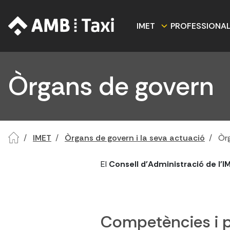
IMET
PROFESSIONA
Òrgans de govern
IMET
Òrgans de govern i la seva actuació
Òr
El
Consell d'Administració de l'I
Competències i p