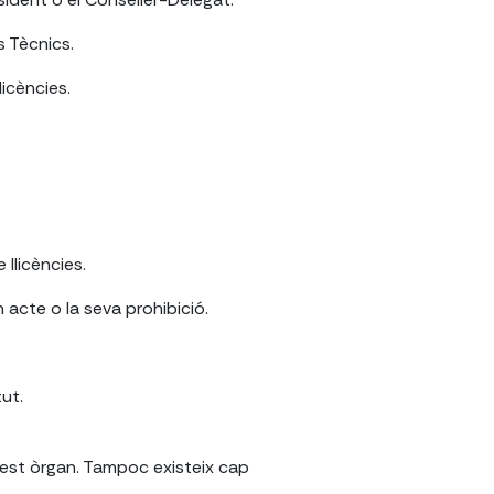
s Tècnics.
licències.
llicències.
 acte o la seva prohibició.
tut.
uest òrgan. Tampoc existeix cap