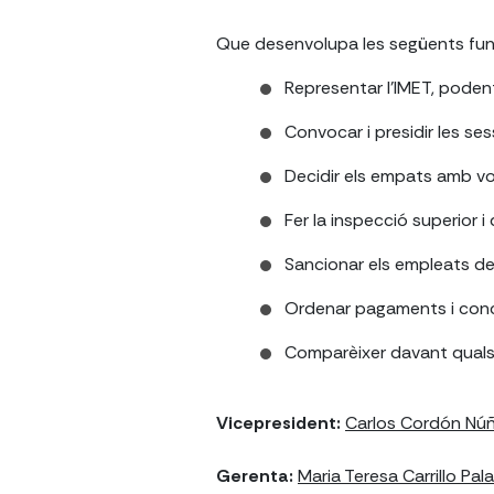
Que desenvolupa les següents fun
Representar l'IMET, pode
Convocar i presidir les se
Decidir els empats amb vo
Fer la inspecció superior i 
Sancionar els empleats de
Ordenar pagaments i conc
Comparèixer davant quals
Vicepresident:
Carlos Cordón Nú
Gerenta:
Maria Teresa Carrillo Pal