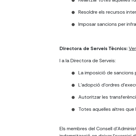
Resoldre els recursos inte
Imposar sancions per infra
Directora de Serveis Tècnics:
Ver
I a la Directora de Serveis:
La imposició de sancions p
L'adopció d'ordres d'execu
Autoritzar les transferènci
Totes aquelles altres que l
Els membres del Consell d'Administ
indemnització en deixar l'exercici d