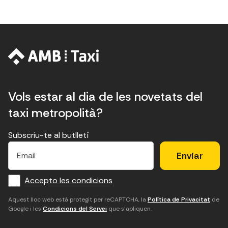
Vols estar al dia de les novetats del
taxi metropolità?
Subscriu-te al butlletí
E
E
H
×
E
l
l
e
m
f
c
u
a
Accepto les condicions
o
a
d
i
l
r
m
'
Aquest lloc web està protegit per reCAPTCHA, la
Política de Privacitat
de
Google i les
Condicions del Servei
que s'apliquen.
m
p
a
a
c
c