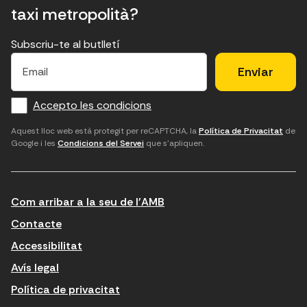
taxi metropolità?
Subscriu-te al butlletí
E
E
H
×
E
l
l
e
m
f
c
u
a
Accepto les condicions
o
a
d
i
l
r
m
'
Aquest lloc web està protegit per reCAPTCHA, la
Política de Privacitat
de
Google i les
Condicions del Servei
que s'apliquen.
m
p
a
a
c
c
t
o
c
Com arribar a la seu de l'AMB
i
r
e
n
r
p
Contacte
t
e
t
Accessibilitat
r
u
a
Avís legal
o
e
r
Política de privacitat
d
l
l