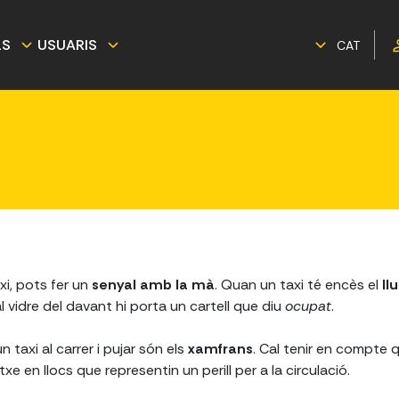
LS
USUARIS
CAT
axi, pots fer un
senyal amb la mà
. Quan un taxi té encès el
ll
l vidre del davant hi porta un cartell que diu
ocupat
.
 taxi al carrer i pujar són els
xamfrans
. Cal tenir en compte q
e en llocs que representin un perill per a la circulació.