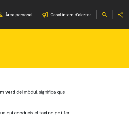
Àrea personal
Canal intern d'alertes
um verd
del mòdul, significa que
ue qui condueix el taxi no pot fer