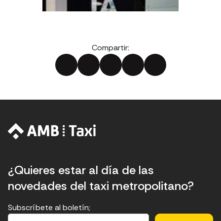
Compartir:
¿Quieres estar al día de las
novedades del taxi metropolitano?
Subscríbete al boletín;
E
E
H
E