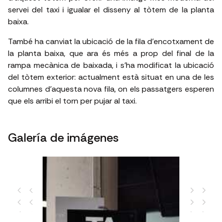
servei del taxi i igualar el disseny al tòtem de la planta
baixa.
També ha canviat la ubicació de la fila d'encotxament de
la planta baixa, que ara és més a prop del final de la
rampa mecànica de baixada, i s'ha modificat la ubicació
del tòtem exterior: actualment està situat en una de les
columnes d'aquesta nova fila, on els passatgers esperen
que els arribi el torn per pujar al taxi.
Galería de imágenes
Tòtem de càlcul de preus del taxi de la
planta baixa
ious
Next