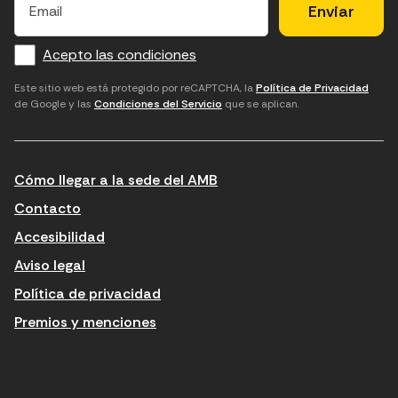
×
l
l
e
m
f
c
u
a
Acepto las condiciones
o
a
d
i
l
r
m
'
Este sitio web está protegido por reCAPTCHA, la
Política de Privacidad
de Google y las
Condiciones del Servicio
que se aplican.
m
p
a
a
c
c
t
o
c
Cómo llegar a la sede del AMB
i
r
e
n
r
p
Contacto
t
e
t
Accesibilidad
r
u
a
Aviso legal
o
e
r
Política de privacidad
d
l
l
Premios y menciones
u
e
e
ï
c
s
t
t
c