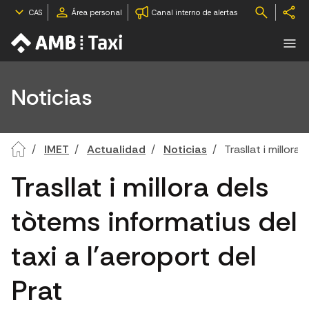
CAS
Área personal
Canal interno de alertas
Noticias
IMET
Actualidad
Noticias
Trasllat i millora
Trasllat i millora dels
tòtems informatius del
taxi a l'aeroport del
Prat