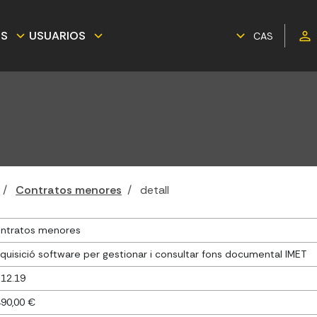
ES
USUARIOS
CAS
Contratos menores
detall
ntratos menores
quisició software per gestionar i consultar fons documental IMET
.12.19
490,00 €