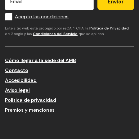
l
l
e
m
f
c
u
a
Acepto las condiciones
o
a
d
i
l
r
m
'
Este sitio web está protegido por reCAPTCHA, la
Política de Privacidad
de Google y las
Condiciones del Servicio
que se aplican.
m
p
a
a
c
c
t
o
c
Cómo llegar a la sede del AMB
i
r
e
n
r
p
Contacto
t
e
t
Accesibilidad
r
u
a
Aviso legal
o
e
r
Política de privacidad
d
l
l
Premios y menciones
u
e
e
ï
c
s
t
t
c