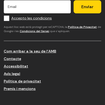
×
E
l
l
e
m
f
c
u
a
Accepto les condicions
o
a
d
i
l
r
m
'
Aquest lloc web està protegit per reCAPTCHA, la
Política de Privacitat
de
Google i les
Condicions del Servei
que s'apliquen.
m
p
a
a
c
c
t
o
c
Com arribar a la seu de l'AMB
i
r
e
n
r
p
Contacte
t
e
t
Accessibilitat
r
u
a
Avís legal
o
e
r
Política de privacitat
d
l
l
Premis i mencions
u
e
e
ï
c
s
t
t
c