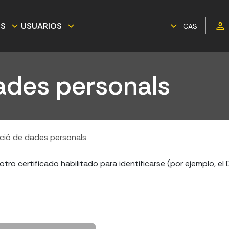
ES
USUARIOS
CAS
ades personals
ió de dades personals
tro certificado habilitado para identificarse (por ejemplo, el 