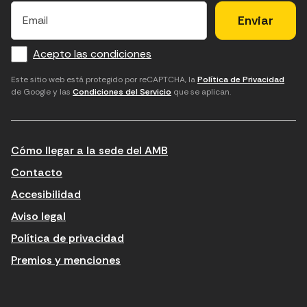
×
E
l
l
e
m
f
c
u
a
Acepto las condiciones
o
a
d
i
l
r
m
'
Este sitio web está protegido por reCAPTCHA, la
Política de Privacidad
de Google y las
Condiciones del Servicio
que se aplican.
m
p
a
a
c
c
t
o
c
Cómo llegar a la sede del AMB
i
r
e
n
r
p
Contacto
t
e
t
Accesibilidad
r
u
a
Aviso legal
o
e
r
Política de privacidad
d
l
l
Premios y menciones
u
e
e
ï
c
s
t
t
c