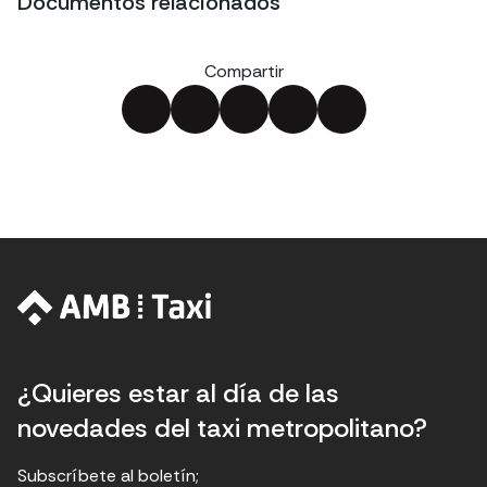
Documentos relacionados
Compartir
¿Quieres estar al día de las
novedades del taxi metropolitano?
Subscríbete al boletín;
E
E
H