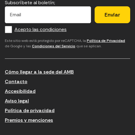
Subscríbete al boletín;
E
E
H
×
E
l
l
e
m
f
c
u
a
Acepto las condiciones
o
a
d
i
l
r
m
'
Este sitio web está protegido por reCAPTCHA, la
Política de Privacidad
de Google y las
Condiciones del Servicio
que se aplican.
m
p
a
a
c
c
t
o
c
Cómo llegar a la sede del AMB
i
r
e
n
r
p
Contacto
t
e
t
Accesibilidad
r
u
a
Aviso legal
o
e
r
Política de privacidad
d
l
l
Premios y menciones
u
e
e
ï
c
s