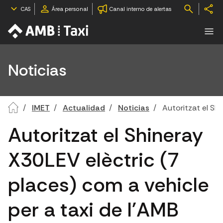
CAS
Área personal
Canal interno de alertas
Noticias
IMET
Actualidad
Noticias
Autoritzat el Sh
Autoritzat el Shineray
X30LEV elèctric (7
places) com a vehicle
per a taxi de l'AMB