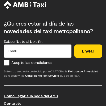
¿Quieres estar al día de las
novedades del taxi metropolitano?
Subscríbete al boletín;
E
E
H
×
E
l
l
e
m
f
c
u
a
Acepto las condiciones
o
a
d
i
l
r
m
'
Este sitio web está protegido por reCAPTCHA, la
Política de Privacidad
de Google y las
Condiciones del Servicio
que se aplican.
m
p
a
a
c
c
t
o
c
Cómo llegar a la sede del AMB
i
r
e
n
r
p
Contacto