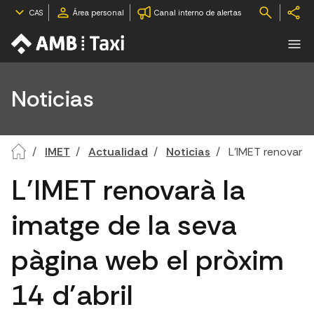
CAS
Área personal
Canal interno de alertas
Noticias
IMET
Actualidad
Noticias
L’IMET renovarà 
L’IMET renovarà la
imatge de la seva
pàgina web el pròxim
14 d’abril