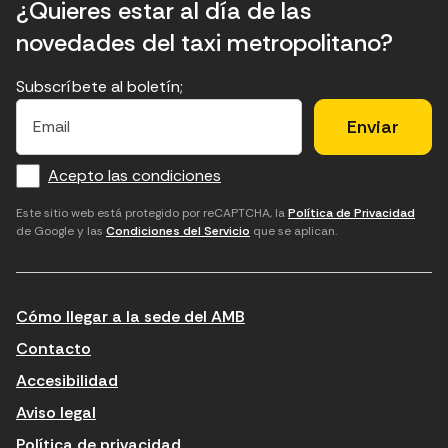
¿Quieres estar al día de las
novedades del taxi metropolitano?
Subscríbete al boletín;
E
E
H
×
E
l
l
e
m
f
c
u
a
Acepto las condiciones
o
a
d
i
l
r
m
'
Este sitio web está protegido por reCAPTCHA, la
Política de Privacidad
de Google y las
Condiciones del Servicio
que se aplican.
m
p
a
a
c
c
t
o
c
Cómo llegar a la sede del AMB
i
r
e
n
r
p
Contacto
t
e
t
Accesibilidad
r
u
a
Aviso legal
o
e
r
Política de privacidad