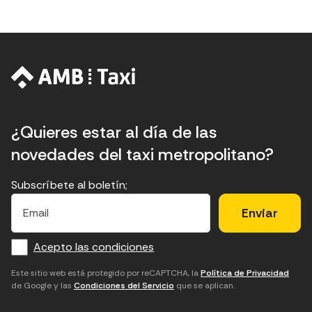
¿Quieres estar al día de las
novedades del taxi metropolitano?
Subscríbete al boletín;
E
E
H
×
E
l
l
e
m
f
c
u
a
Acepto las condiciones
o
a
d
i
l
r
m
'
Este sitio web está protegido por reCAPTCHA, la
Política de Privacidad
de Google y las
Condiciones del Servicio
que se aplican.
m
p
a
a
c
c