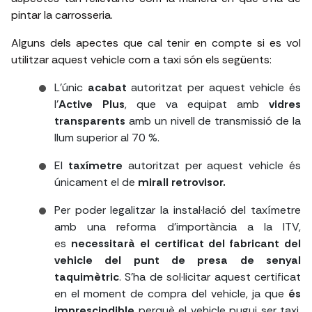
pintar la carrosseria.
Alguns dels apectes que cal tenir en compte si es vol
utilitzar aquest vehicle com a taxi són els següents:
L’únic
acabat
autoritzat per aquest vehicle és
l’
Active Plus
, que va equipat amb
vidres
transparents
amb un nivell de transmissió de la
llum superior al 70 %.
El
taxímetre
autoritzat per aquest vehicle és
únicament el de
mirall retrovisor.
Per poder legalitzar la instal·lació del taxímetre
amb una reforma d’importància a la ITV,
es
necessitarà el certificat del fabricant del
vehicle del punt de presa de senyal
taquimètric
. S'ha de sol·licitar aquest certificat
en el moment de compra del vehicle, ja que
és
imprescindible
perquè el vehicle pugui ser taxi.