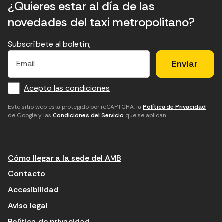
¿Quieres estar al día de las
novedades del taxi metropolitano?
Subscríbete al boletín;
E
E
H
×
E
l
l
e
m
f
c
u
a
Acepto las condiciones
o
a
d
i
l
r
m
'
Este sitio web está protegido por reCAPTCHA, la
Política de Privacidad
de Google y las
Condiciones del Servicio
que se aplican.
m
p
a
a
c
c
t
o
c
Cómo llegar a la sede del AMB
i
r
e
n
r
p
Contacto
t
e
t
Accesibilidad
r
u
a
Aviso legal
o
e
r
Política de privacidad