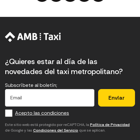
¿Quieres estar al día de las
novedades del taxi metropolitano?
Subscríbete al boletín;
E
E
H
×
E
l
l
e
m
f
c
u
a
Acepto las condiciones
o
a
d
i
l
r
m
'
Este sitio web está protegido por reCAPTCHA, la
Política de Privacidad
de Google y las
Condiciones del Servicio
que se aplican.
m
p
a