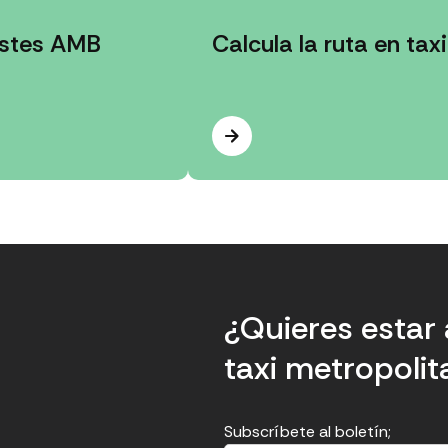
istes AMB
Calcula la ruta en taxi
¿Quieres estar 
taxi metropoli
Subscríbete al boletín;
E
E
H