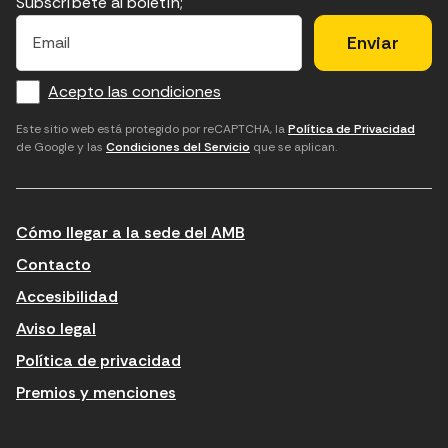
Subscríbete al boletín;
E
E
H
×
E
l
l
e
m
f
c
u
a
Acepto las condiciones
o
a
d
i
l
r
m
'
Este sitio web está protegido por reCAPTCHA, la
Política de Privacidad
de Google y las
Condiciones del Servicio
que se aplican.
m
p
a
a
c
c
t
o
c
Cómo llegar a la sede del AMB
i
r
e
n
r
p
Contacto
t
e
t
Accesibilidad
r
u
a
Aviso legal
o
e
r
Política de privacidad
d
l
l
Premios y menciones
u
e
e
ï
c
s