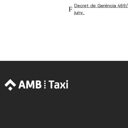
Decret de Gerència 469/20
juny.