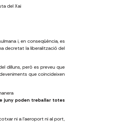
sta del Xai
ulmana i, en conseqüència, es
ha decretat la liberalització del
del dilluns, però es preveu que
sdeveniments que coincideixen
 manera
de juny poden treballar totes
txar ni a l’aeroport ni al port,