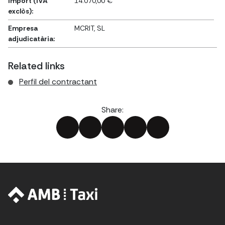
Import (IVA
14.070,00 €
exclòs):
Empresa
MCRIT, SL
adjudicatària:
Related links
Perfil del contractant
Share: