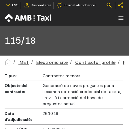
ENG
Personal area
Internal alert channel
115/18
IMET
Electronic site
Contractor profile
Mi
Tipus:
Contractes menors
Objecte del
Generació de noves preguntes per a
contracte:
l'examen obtenció credencial de taxista,
i revisió i correcció del banc de
preguntes actual.
Data
26.10.18
d'adjudicació: