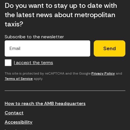
Do you want to stay up to date with
the latest news about metropolitan
taxis?
Subscribe to the newsletter
E
E
H
×
E
l
l
e
m
f
c
u
a
I accept the terms
o
a
d
i
l
r
m
'
This site is protected by reCAPTCHA and the Google
Privacy Policy
and
Terms of Service
apply.
m
p
a
a
c
c
t
o
c
How to reach the AMB headquarters
i
r
e
n
r
p
Contact
t
e
t
Accessibility
r
u
a