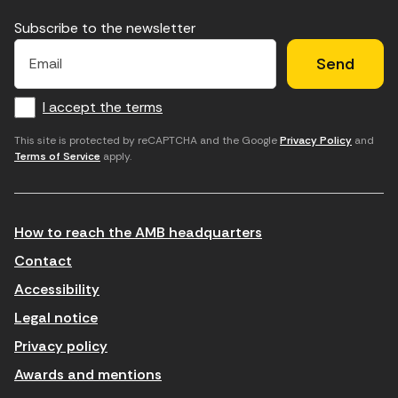
Subscribe to the newsletter
E
E
H
×
E
l
l
e
m
f
c
u
a
I accept the terms
o
a
d
i
l
r
m
'
This site is protected by reCAPTCHA and the Google
Privacy Policy
and
Terms of Service
apply.
m
p
a
a
c
c
t
o
c
How to reach the AMB headquarters
i
r
e
n
r
p
Contact
t
e
t
Accessibility
r
u
a
Legal notice
o
e
r
Privacy policy
d
l
l
Awards and mentions
u
e
e